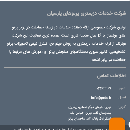
شرکت خدمات دزیمتری پرتوهای پارسیان
اولین شرکت خصوصی ارائه دهنده خدمات در زمینه حفاظت در برابر پرتو
های یونساز با 16 سال سابقه کاری است عمده ترین فعالیت این شرکت
عبارتند از ارائه خدمات دزیمتری به روش فیلم بج، کنترل کیفی تجهیزات پرتو
تشخیصی، کالیبراسیون دستگاههای سنجش پرتو و آموزش های مرتبط با
حفاظت در برابر اشعه.
اطلاعات تماس
تلفن:
02142269
ایمیل:
info@prds.ir
آدرس:
تهران، خیابان کارگر شمالی، روبروی
بیمارستان قلب تهران، خیابان یکم
(شکر اله)، پلاک 82، ساختمان پرتو