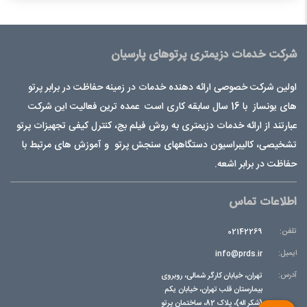
شرکت خدمات دزیمتری پرتوهای پارسیان
اولین شرکت خصوصی ارائه دهنده خدمات در زمینه حفاظت در برابر پرتو
های یونساز با 16 سال سابقه کاری است عمده ترین فعالیت این شرکت
عبارتند از ارائه خدمات دزیمتری به روش فیلم بج، کنترل کیفی تجهیزات پرتو
تشخیصی، کالیبراسیون دستگاههای سنجش پرتو و آموزش های مرتبط با
حفاظت در برابر اشعه.
اطلاعات تماس
تلفن:
02142269
ایمیل:
info@prds.ir
آدرس:
تهران، خیابان کارگر شمالی، روبروی
بیمارستان قلب تهران، خیابان یکم
(شکر اله)، پلاک 82، ساختمان پرتو