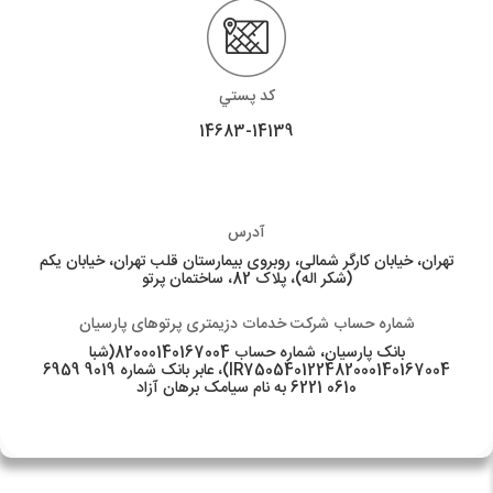
كد پستي
14683-14139
آدرس
تهران، خیابان کارگر شمالی، روبروی بیمارستان قلب تهران، خیابان یکم
(شکر اله)، پلاک 82، ساختمان پرتو
شماره حساب شرکت خدمات دزیمتری پرتوهای پارسیان
بانک پارسیان، شماره حساب 82000140167004(شبا
IR750540122482000140167004)، عابر بانک شماره 9019 6959
0610 6221 به نام سیامک برهان آزاد