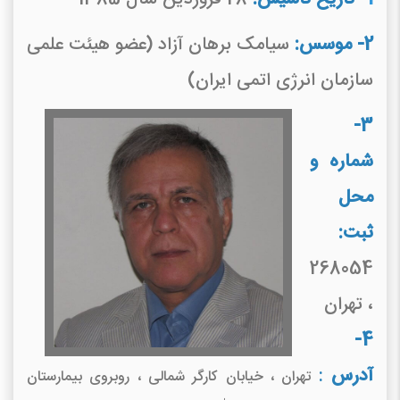
2- موسس:
سیامک برهان آزاد (عضو هیئت علمی
سازمان انرژی اتمی ایران)
3-
شماره و
محل
ثبت:
268054
، تهران
4-
آدرس
:
تهران ، خیابان کارگر شمالی ، روبروی بیمارستان