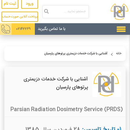
ورود
ثبت نام
پرداخت آنلاین صورت حساب
با ما تماس بگیرید
02142269
خانه
آشنایی با شرکت خدمات دزیمتری پرتوهای پارسیان
آشنایی با شرکت خدمات دزیمتری
پرتوهای پارسیان
Parsian Radiation Dosimetry Service (PRDS)
1
- تاریخ تاسیس:
28 فروردین سال 1385